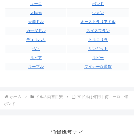
ユーロ
ポンド
人民元
ウォン
香港ドル
オーストラリアドル
カナダドル
スイスフラン
ディルハム
トルコリラ
ペソ
リンギット
ルピア
ルピー
ルーブル
マイナーな通貨
ホーム
ドルの両替目安
70ドルは何円｜何ユーロ｜何
ポンド
通貨換算ナビ