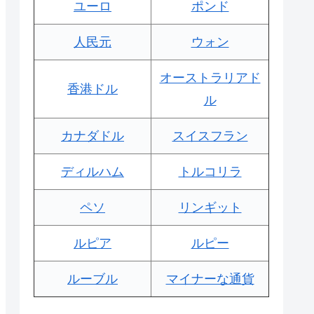
ユーロ
ポンド
人民元
ウォン
オーストラリアド
香港ドル
ル
カナダドル
スイスフラン
ディルハム
トルコリラ
ペソ
リンギット
ルピア
ルピー
ルーブル
マイナーな通貨