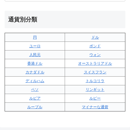
通貨別分類
円
ドル
ユーロ
ポンド
人民元
ウォン
香港ドル
オーストラリアドル
カナダドル
スイスフラン
ディルハム
トルコリラ
ペソ
リンギット
ルピア
ルピー
ルーブル
マイナーな通貨