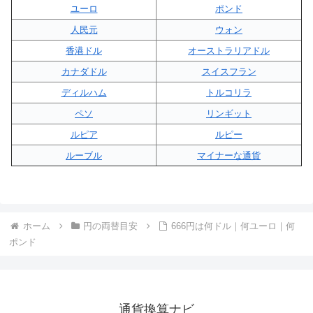
ユーロ
ポンド
人民元
ウォン
香港ドル
オーストラリアドル
カナダドル
スイスフラン
ディルハム
トルコリラ
ペソ
リンギット
ルピア
ルピー
ルーブル
マイナーな通貨
ホーム
円の両替目安
666円は何ドル｜何ユーロ｜何
ポンド
通貨換算ナビ