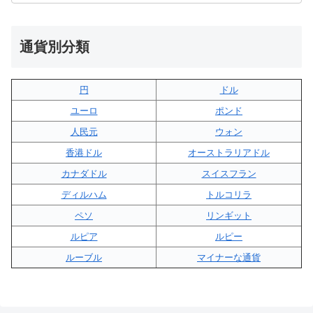
通貨別分類
円
ドル
ユーロ
ポンド
人民元
ウォン
香港ドル
オーストラリアドル
カナダドル
スイスフラン
ディルハム
トルコリラ
ペソ
リンギット
ルピア
ルピー
ルーブル
マイナーな通貨