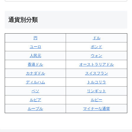
通貨別分類
円
ドル
ユーロ
ポンド
人民元
ウォン
香港ドル
オーストラリアドル
カナダドル
スイスフラン
ディルハム
トルコリラ
ペソ
リンギット
ルピア
ルピー
ルーブル
マイナーな通貨