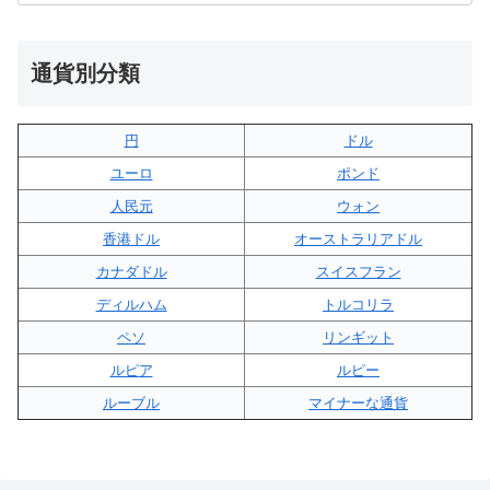
通貨別分類
円
ドル
ユーロ
ポンド
人民元
ウォン
香港ドル
オーストラリアドル
カナダドル
スイスフラン
ディルハム
トルコリラ
ペソ
リンギット
ルピア
ルピー
ルーブル
マイナーな通貨