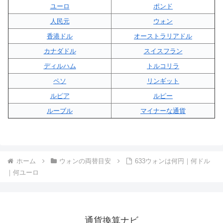
ユーロ
ポンド
人民元
ウォン
香港ドル
オーストラリアドル
カナダドル
スイスフラン
ディルハム
トルコリラ
ペソ
リンギット
ルピア
ルピー
ルーブル
マイナーな通貨
ホーム
ウォンの両替目安
633ウォンは何円｜何ドル
｜何ユーロ
通貨換算ナビ