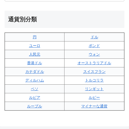
通貨別分類
円
ドル
ユーロ
ポンド
人民元
ウォン
香港ドル
オーストラリアドル
カナダドル
スイスフラン
ディルハム
トルコリラ
ペソ
リンギット
ルピア
ルピー
ルーブル
マイナーな通貨