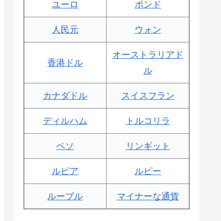
ユーロ
ポンド
人民元
ウォン
オーストラリアド
香港ドル
ル
カナダドル
スイスフラン
ディルハム
トルコリラ
ペソ
リンギット
ルピア
ルピー
ルーブル
マイナーな通貨