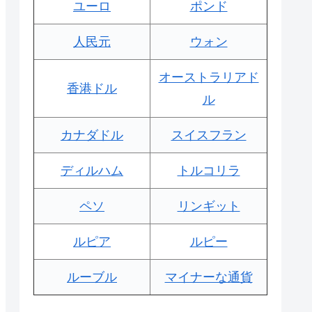
ユーロ
ポンド
人民元
ウォン
オーストラリアド
香港ドル
ル
カナダドル
スイスフラン
ディルハム
トルコリラ
ペソ
リンギット
ルピア
ルピー
ルーブル
マイナーな通貨