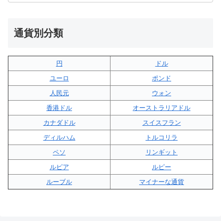
通貨別分類
円
ドル
ユーロ
ポンド
人民元
ウォン
香港ドル
オーストラリアドル
カナダドル
スイスフラン
ディルハム
トルコリラ
ペソ
リンギット
ルピア
ルピー
ルーブル
マイナーな通貨