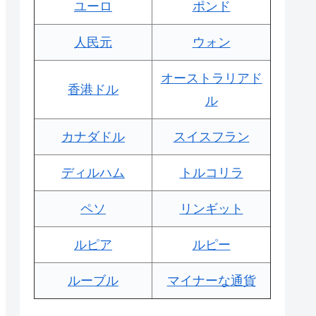
ユーロ
ポンド
人民元
ウォン
オーストラリアド
香港ドル
ル
カナダドル
スイスフラン
ディルハム
トルコリラ
ペソ
リンギット
ルピア
ルピー
ルーブル
マイナーな通貨