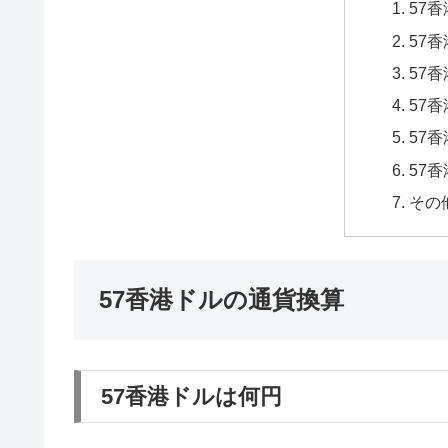
57
57
57
57
57
57
その
57香港ドルの通貨換算
57香港ドルは何円