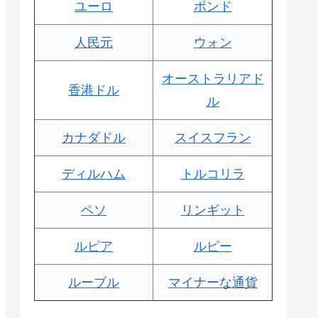
ユーロ
ポンド
人民元
ウォン
オーストラリアド
香港ドル
ル
カナダドル
スイスフラン
ディルハム
トルコリラ
ペソ
リンギット
ルピア
ルピー
ルーブル
マイナーな通貨