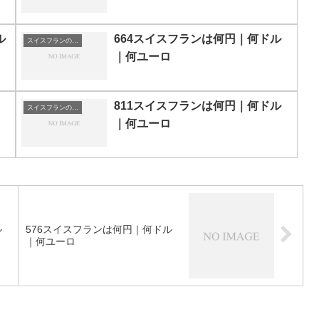
ル
664スイスフランは何円｜何ドル
スイスフランの両替目安
｜何ユーロ
811スイスフランは何円｜何ドル
スイスフランの両替目安
｜何ユーロ
ル
576スイスフランは何円｜何ドル
｜何ユーロ