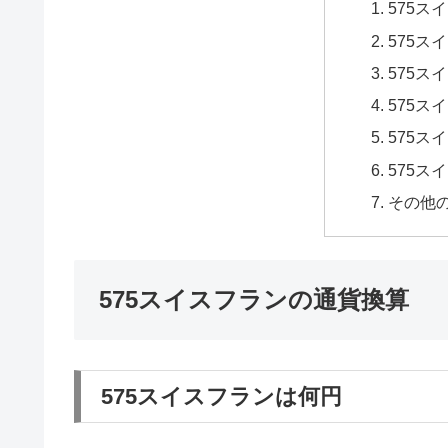
575ス
575ス
575ス
575ス
575ス
575ス
その他
575スイスフランの通貨換算
575スイスフランは何円