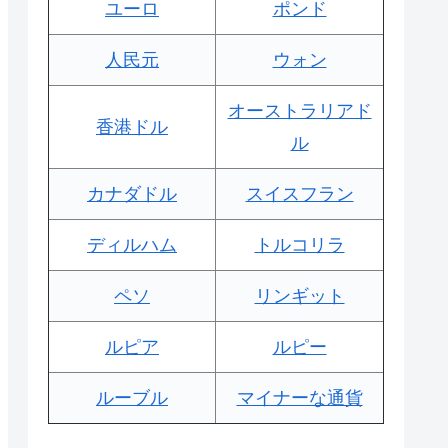
ユーロ
ポンド
人民元
ウォン
オーストラリアド
香港ドル
ル
カナダドル
スイスフラン
ディルハム
トルコリラ
ペソ
リンギット
ルピア
ルピー
ルーブル
マイナーな通貨