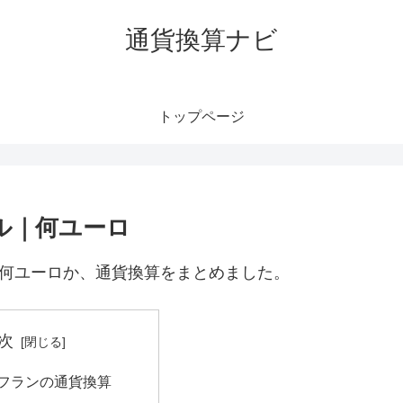
通貨換算ナビ
トップページ
ル｜何ユーロ
、何ユーロか、通貨換算をまとめました。
次
スフランの通貨換算