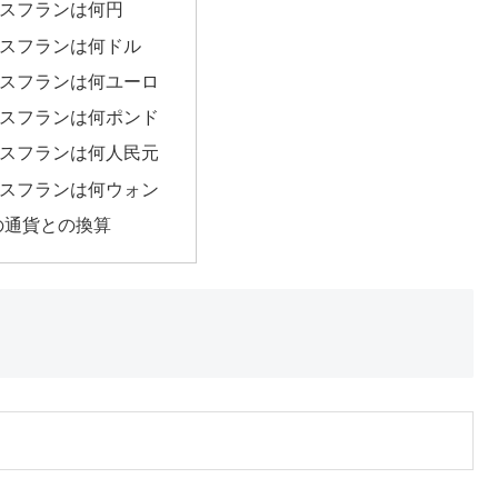
イスフランは何円
イスフランは何ドル
イスフランは何ユーロ
イスフランは何ポンド
イスフランは何人民元
イスフランは何ウォン
の通貨との換算