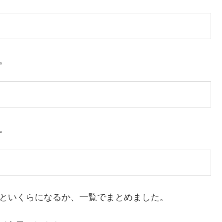
。
。
るといくらになるか、一覧でまとめました。