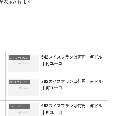
が表示されます。
642スイスフランは何円｜何ドル
スイスフランの両替目安
｜何ユーロ
ド
702スイスフランは何円｜何ドル
スイスフランの両替目安
｜何ユーロ
698スイスフランは何円｜何ドル
スイスフランの両替目安
｜何ユーロ