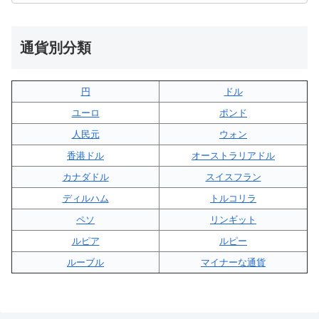
通貨別分類
円
ドル
ユーロ
ポンド
人民元
ウォン
香港ドル
オーストラリアドル
カナダドル
スイスフラン
ディルハム
トルコリラ
ペソ
リンギット
ルピア
ルピー
ルーブル
マイナーな通貨