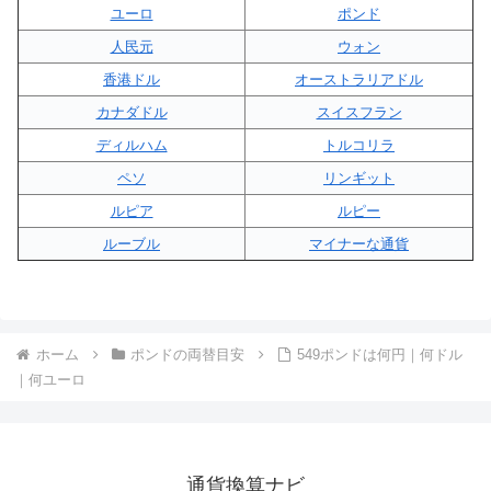
ユーロ
ポンド
人民元
ウォン
香港ドル
オーストラリアドル
カナダドル
スイスフラン
ディルハム
トルコリラ
ペソ
リンギット
ルピア
ルピー
ルーブル
マイナーな通貨
ホーム
ポンドの両替目安
549ポンドは何円｜何ドル
｜何ユーロ
通貨換算ナビ