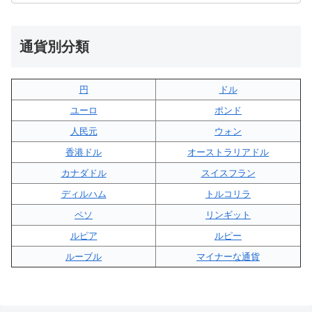
通貨別分類
円
ドル
ユーロ
ポンド
人民元
ウォン
香港ドル
オーストラリアドル
カナダドル
スイスフラン
ディルハム
トルコリラ
ペソ
リンギット
ルピア
ルピー
ルーブル
マイナーな通貨