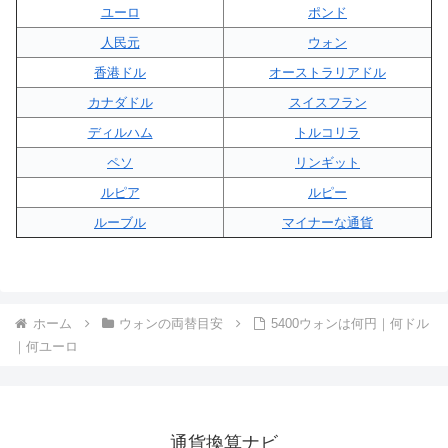
ユーロ
ポンド
人民元
ウォン
香港ドル
オーストラリアドル
カナダドル
スイスフラン
ディルハム
トルコリラ
ペソ
リンギット
ルピア
ルピー
ルーブル
マイナーな通貨
ホーム
ウォンの両替目安
5400ウォンは何円｜何ドル
｜何ユーロ
通貨換算ナビ