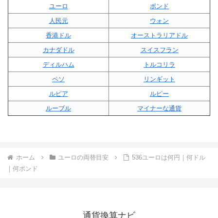
ユーロ
ポンド
人民元
ウォン
香港ドル
オーストラリアドル
カナダドル
スイスフラン
ディルハム
トルコリラ
ペソ
リンギット
ルピア
ルピー
ルーブル
マイナーな通貨
ホーム
ユーロの両替目安
536ユーロは何円｜何ドル
｜何ポンド
通貨換算ナビ