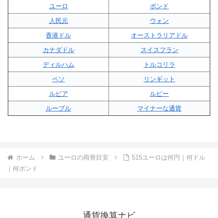
ユーロ
ポンド
人民元
ウォン
香港ドル
オーストラリアドル
カナダドル
スイスフラン
ディルハム
トルコリラ
ペソ
リンギット
ルピア
ルピー
ルーブル
マイナーな通貨
ホーム
ユーロの両替目安
515ユーロは何円｜何ドル
｜何ポンド
通貨換算ナビ