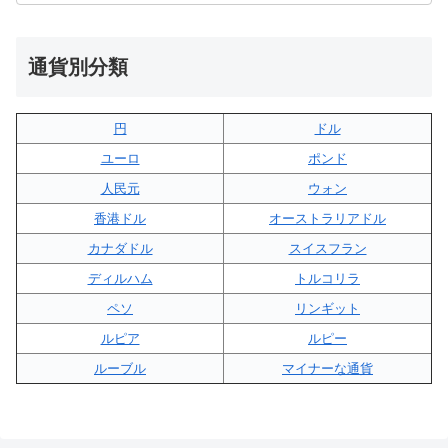
通貨別分類
円
ドル
ユーロ
ポンド
人民元
ウォン
香港ドル
オーストラリアドル
カナダドル
スイスフラン
ディルハム
トルコリラ
ペソ
リンギット
ルピア
ルピー
ルーブル
マイナーな通貨