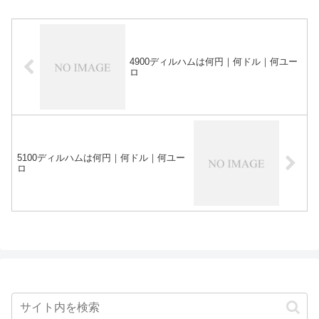
4900ディルハムは何円｜何ドル｜何ユー
ロ
5100ディルハムは何円｜何ドル｜何ユー
ロ