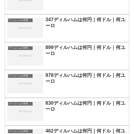
347ディルハムは何円｜何ドル｜何ユ
ディルハムの両替目安
ーロ
899ディルハムは何円｜何ドル｜何ユ
ディルハムの両替目安
ーロ
978ディルハムは何円｜何ドル｜何ユ
ディルハムの両替目安
ーロ
830ディルハムは何円｜何ドル｜何ユ
ディルハムの両替目安
ーロ
462ディルハムは何円｜何ドル｜何ユ
ディルハムの両替目安