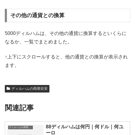
その他の通貨との換算
5000ディルハムは、その他の通貨に換算するといくらに
なるか、一覧でまとめました。
↑上下にスクロールすると、他の通貨との換算が表示され
ます。
ディルハムの両替目安
関連記事
88ディルハムは何円｜何ドル｜何ユ
ディルハムの両替目安
ーロ