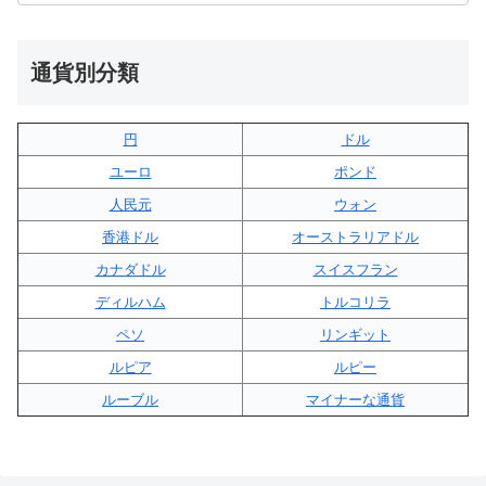
通貨別分類
円
ドル
ユーロ
ポンド
人民元
ウォン
香港ドル
オーストラリアドル
カナダドル
スイスフラン
ディルハム
トルコリラ
ペソ
リンギット
ルピア
ルピー
ルーブル
マイナーな通貨