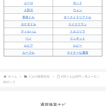
ユーロ
ポンド
人民元
ウォン
香港ドル
オーストラリアドル
カナダドル
スイスフラン
ディルハム
トルコリラ
ペソ
リンギット
ルピア
ルピー
ルーブル
マイナーな通貨
ホーム
ドルの両替目安
476ドルは何円｜何ユーロ｜
何ポンド
通貨換算ナビ