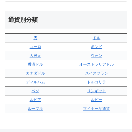
通貨別分類
円
ドル
ユーロ
ポンド
人民元
ウォン
香港ドル
オーストラリアドル
カナダドル
スイスフラン
ディルハム
トルコリラ
ペソ
リンギット
ルピア
ルピー
ルーブル
マイナーな通貨