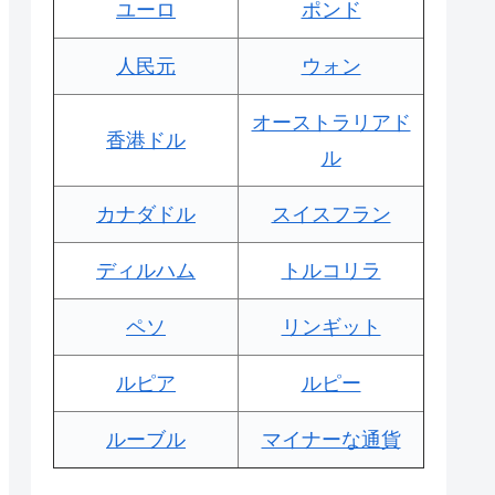
ユーロ
ポンド
人民元
ウォン
オーストラリアド
香港ドル
ル
カナダドル
スイスフラン
ディルハム
トルコリラ
ペソ
リンギット
ルピア
ルピー
ルーブル
マイナーな通貨