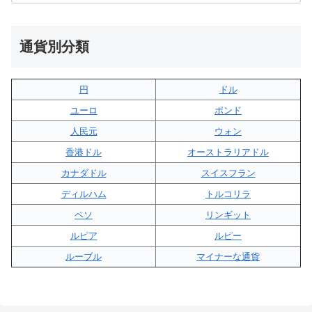
通貨別分類
円
ドル
ユーロ
ポンド
人民元
ウォン
香港ドル
オーストラリアドル
カナダドル
スイスフラン
ディルハム
トルコリラ
ペソ
リンギット
ルピア
ルピー
ルーブル
マイナーな通貨