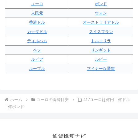
ユーロ
ポンド
人民元
ウォン
香港ドル
オーストラリアドル
カナダドル
スイスフラン
ディルハム
トルコリラ
ペソ
リンギット
ルピア
ルピー
ルーブル
マイナーな通貨
ホーム
ユーロの両替目安
417ユーロは何円｜何ドル
｜何ポンド
通貨換算ナビ