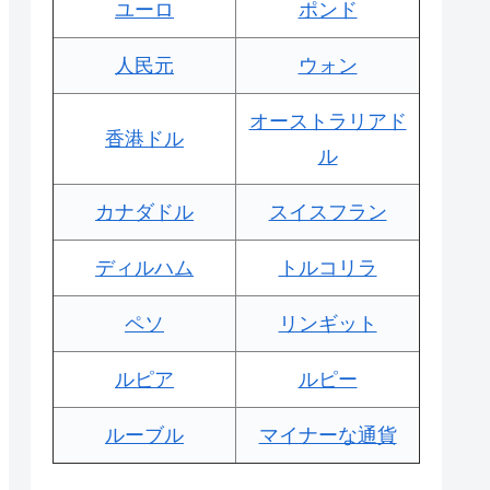
ユーロ
ポンド
人民元
ウォン
オーストラリアド
香港ドル
ル
カナダドル
スイスフラン
ディルハム
トルコリラ
ペソ
リンギット
ルピア
ルピー
ルーブル
マイナーな通貨