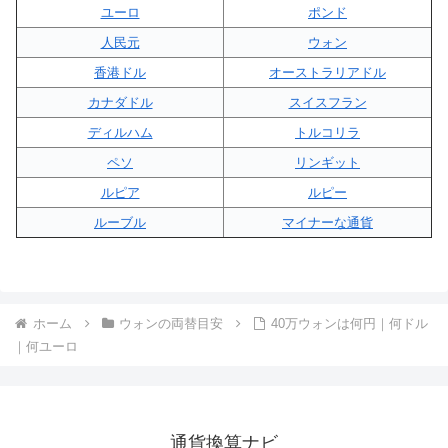
ユーロ
ポンド
人民元
ウォン
香港ドル
オーストラリアドル
カナダドル
スイスフラン
ディルハム
トルコリラ
ペソ
リンギット
ルピア
ルピー
ルーブル
マイナーな通貨
ホーム
ウォンの両替目安
40万ウォンは何円｜何ドル
｜何ユーロ
通貨換算ナビ