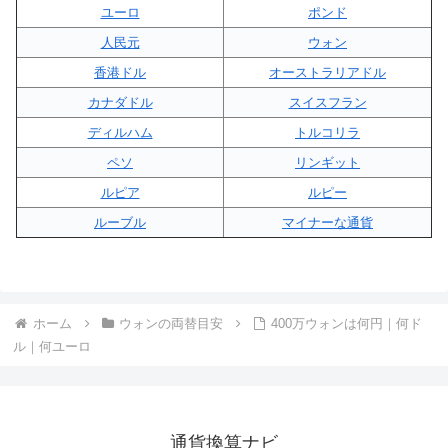
ユーロ
ポンド
人民元
ウォン
香港ドル
オーストラリアドル
カナダドル
スイスフラン
ディルハム
トルコリラ
ペソ
リンギット
ルピア
ルピー
ルーブル
マイナーな通貨
ホーム
ウォンの両替目安
400万ウォンは何円｜何ド
ル｜何ユーロ
通貨換算ナビ