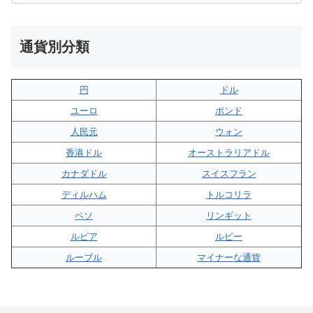
通貨別分類
円
ドル
ユーロ
ポンド
人民元
ウォン
香港ドル
オーストラリアドル
カナダドル
スイスフラン
ディルハム
トルコリラ
ペソ
リンギット
ルピア
ルピー
ルーブル
マイナーな通貨