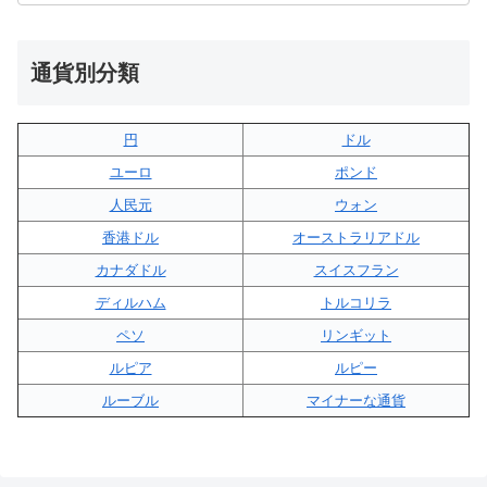
通貨別分類
円
ドル
ユーロ
ポンド
人民元
ウォン
香港ドル
オーストラリアドル
カナダドル
スイスフラン
ディルハム
トルコリラ
ペソ
リンギット
ルピア
ルピー
ルーブル
マイナーな通貨