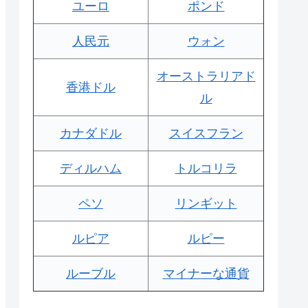
ユーロ
ポンド
人民元
ウォン
オーストラリアド
香港ドル
ル
カナダドル
スイスフラン
ディルハム
トルコリラ
ペソ
リンギット
ルピア
ルピー
ルーブル
マイナーな通貨