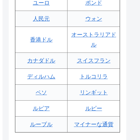
ユーロ
ポンド
人民元
ウォン
オーストラリアド
香港ドル
ル
カナダドル
スイスフラン
ディルハム
トルコリラ
ペソ
リンギット
ルピア
ルピー
ルーブル
マイナーな通貨