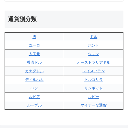
通貨別分類
円
ドル
ユーロ
ポンド
人民元
ウォン
香港ドル
オーストラリアドル
カナダドル
スイスフラン
ディルハム
トルコリラ
ペソ
リンギット
ルピア
ルピー
ルーブル
マイナーな通貨