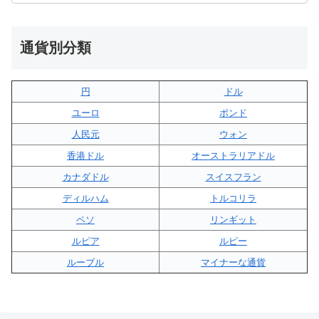
通貨別分類
円
ドル
ユーロ
ポンド
人民元
ウォン
香港ドル
オーストラリアドル
カナダドル
スイスフラン
ディルハム
トルコリラ
ペソ
リンギット
ルピア
ルピー
ルーブル
マイナーな通貨