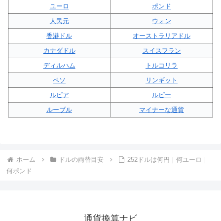
ユーロ
ポンド
人民元
ウォン
香港ドル
オーストラリアドル
カナダドル
スイスフラン
ディルハム
トルコリラ
ペソ
リンギット
ルピア
ルピー
ルーブル
マイナーな通貨
ホーム
ドルの両替目安
252ドルは何円｜何ユーロ｜
何ポンド
通貨換算ナビ