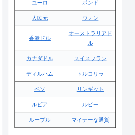
ユーロ
ポンド
人民元
ウォン
オーストラリアド
香港ドル
ル
カナダドル
スイスフラン
ディルハム
トルコリラ
ペソ
リンギット
ルピア
ルピー
ルーブル
マイナーな通貨