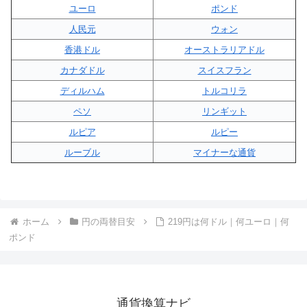
ユーロ
ポンド
人民元
ウォン
香港ドル
オーストラリアドル
カナダドル
スイスフラン
ディルハム
トルコリラ
ペソ
リンギット
ルピア
ルピー
ルーブル
マイナーな通貨
ホーム
円の両替目安
219円は何ドル｜何ユーロ｜何
ポンド
通貨換算ナビ