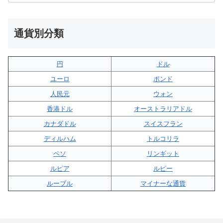
通貨別分類
円
ドル
ユーロ
ポンド
人民元
ウォン
香港ドル
オーストラリアドル
カナダドル
スイスフラン
ディルハム
トルコリラ
ペソ
リンギット
ルピア
ルピー
ルーブル
マイナーな通貨