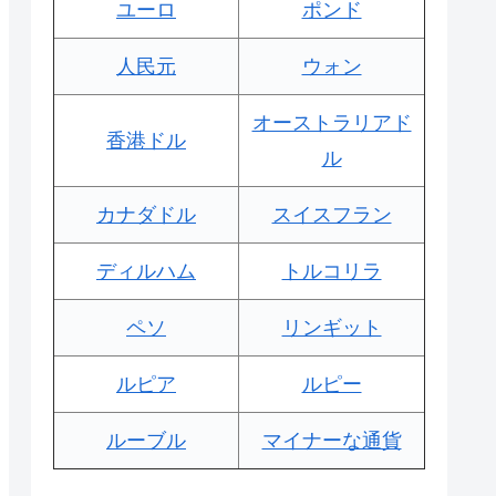
ユーロ
ポンド
人民元
ウォン
オーストラリアド
香港ドル
ル
カナダドル
スイスフラン
ディルハム
トルコリラ
ペソ
リンギット
ルピア
ルピー
ルーブル
マイナーな通貨