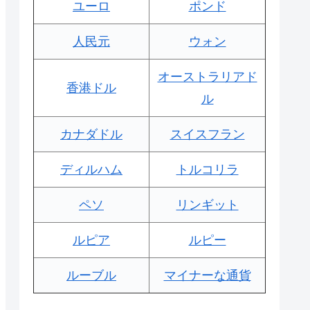
ユーロ
ポンド
人民元
ウォン
オーストラリアド
香港ドル
ル
カナダドル
スイスフラン
ディルハム
トルコリラ
ペソ
リンギット
ルピア
ルピー
ルーブル
マイナーな通貨