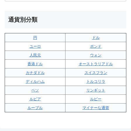
通貨別分類
円
ドル
ユーロ
ポンド
人民元
ウォン
香港ドル
オーストラリアドル
カナダドル
スイスフラン
ディルハム
トルコリラ
ペソ
リンギット
ルピア
ルピー
ルーブル
マイナーな通貨