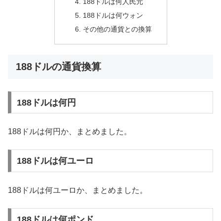
188ドルは何人民元
188ドルは何ウォン
その他の通貨との換算
188ドルの通貨換算
188ドルは何円
188ドルは何円か、まとめました。
188ドルは何ユーロ
188ドルは何ユーロか、まとめました。
188ドルは何ポンド