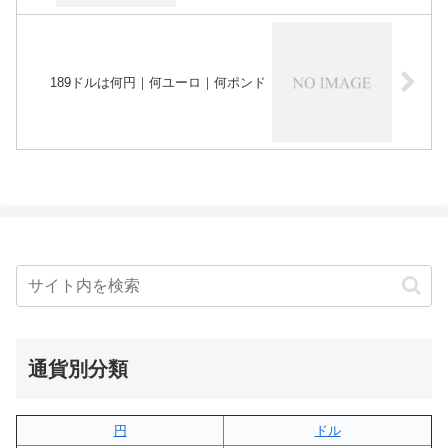
189ドルは何円｜何ユーロ｜何ポンド
通貨別分類
円
ドル