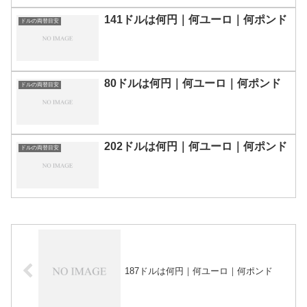
141ドルは何円｜何ユーロ｜何ポンド
ドルの両替目安
80ドルは何円｜何ユーロ｜何ポンド
ドルの両替目安
202ドルは何円｜何ユーロ｜何ポンド
ドルの両替目安
187ドルは何円｜何ユーロ｜何ポンド