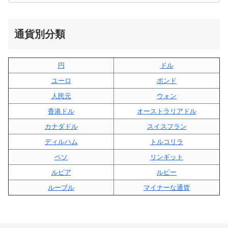
通貨別分類
円
ドル
ユーロ
ポンド
人民元
ウォン
香港ドル
オーストラリアドル
カナダドル
スイスフラン
ディルハム
トルコリラ
ペソ
リンギット
ルピア
ルピー
ルーブル
マイナーな通貨