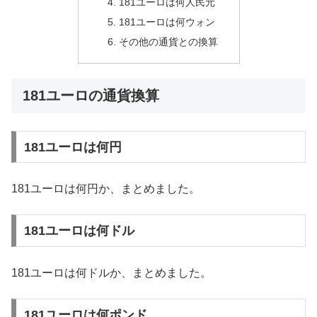
181ユーロは何人民元
181ユーロは何ウォン
その他の通貨との換算
181ユーロの通貨換算
181ユーロは何円
181ユーロは何円か、まとめました。
181ユーロは何ドル
181ユーロは何ドルか、まとめました。
181ユーロは何ポンド