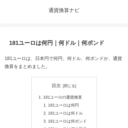
通貨換算ナビ
181ユーロは何円｜何ドル｜何ポンド
181ユーロは、日本円で何円、何ドル、何ポンドか、通貨
換算をまとめました。
目次
181ユーロの通貨換算
181ユーロは何円
181ユーロは何ドル
181ユーロは何ポンド