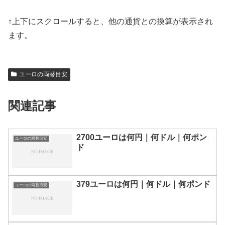
↑上下にスクロールすると、他の通貨との換算が表示され
ます。
ユーロの両替目安
関連記事
2700ユーロは何円｜何ドル｜何ポン
ユーロの両替目安
ド
379ユーロは何円｜何ドル｜何ポンド
ユーロの両替目安