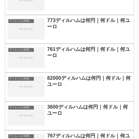
773ディルハムは何円｜何ドル｜何ユ
ディルハムの両替目安
ーロ
761ディルハムは何円｜何ドル｜何ユ
ディルハムの両替目安
ーロ
82000ディルハムは何円｜何ドル｜何
ディルハムの両替目安
ユーロ
3600ディルハムは何円｜何ドル｜何
ディルハムの両替目安
ユーロ
767ディルハムは何円｜何ドル｜何ユ
ディルハムの両替目安