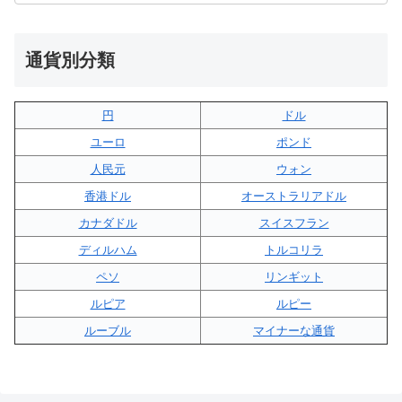
通貨別分類
円
ドル
ユーロ
ポンド
人民元
ウォン
香港ドル
オーストラリアドル
カナダドル
スイスフラン
ディルハム
トルコリラ
ペソ
リンギット
ルピア
ルピー
ルーブル
マイナーな通貨