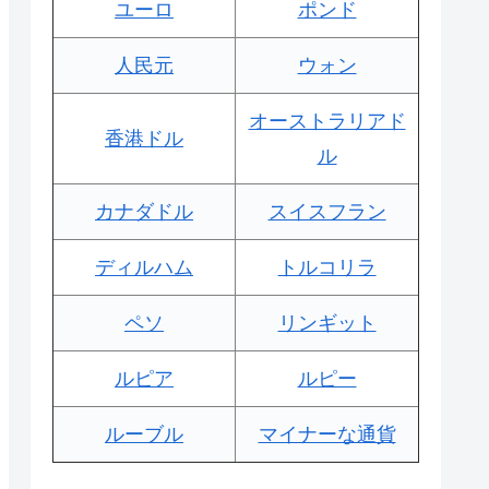
ユーロ
ポンド
人民元
ウォン
オーストラリアド
香港ドル
ル
カナダドル
スイスフラン
ディルハム
トルコリラ
ペソ
リンギット
ルピア
ルピー
ルーブル
マイナーな通貨